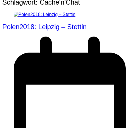
Schlagwort:
Cache’n’Chat
Polen2018: Leipzig – Stettin