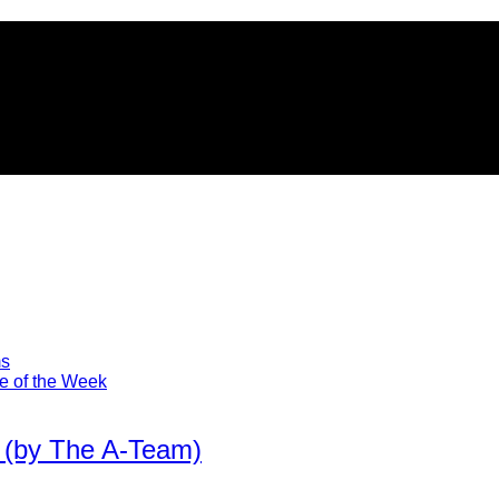
ms
he of the Week
 (by The A-Team)