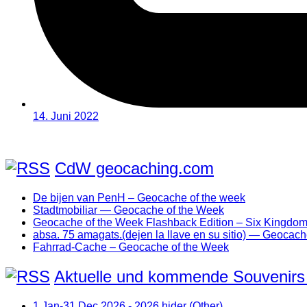
14. Juni 2022
CdW geocaching.com
De bijen van PenH – Geocache of the week
Stadtmobiliar — Geocache of the Week
Geocache of the Week Flashback Edition – Six Kingdo
absa. 75 amagats.(dejen la llave en su sitio) — Geocac
Fahrrad-Cache – Geocache of the Week
Aktuelle und kommende Souvenirs
1 Jan-31 Dec 2026 - 2026 hider (Other)