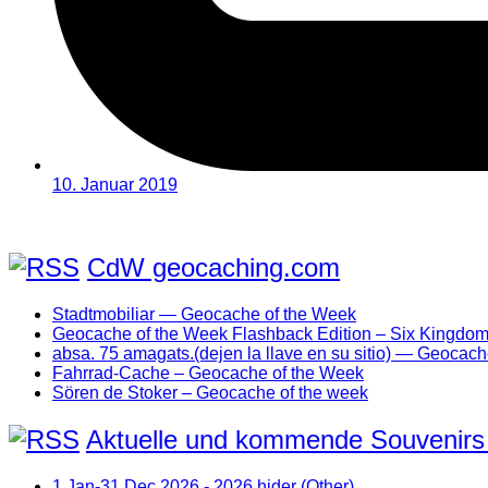
10. Januar 2019
CdW geocaching.com
Stadtmobiliar — Geocache of the Week
Geocache of the Week Flashback Edition – Six Kingdo
absa. 75 amagats.(dejen la llave en su sitio) — Geocac
Fahrrad-Cache – Geocache of the Week
Sören de Stoker – Geocache of the week
Aktuelle und kommende Souvenirs
1 Jan-31 Dec 2026 - 2026 hider (Other)