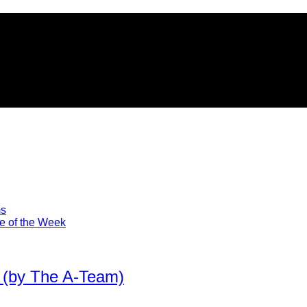
ms
he of the Week
 (by The A-Team)