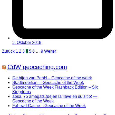
3. Oktober 2018
Seitennummerierung
Zurück
1
2
3
4
5
6
…
9
Weiter
der
Beiträge
CdW geocaching.com
De bijen van PenH – Geocache of the week
Stadtmobiliar — Geocache of the Week
Geocache of the Week Flashback Edition – Six
Kingdoms
absa. 75 amagats.(dejen la llave en su sitio) —
Geocache of the Week
Fahrrad-Cache – Geocache of the Week