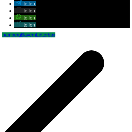
teilen
teilen
teilen
teilen
bamberg
Bayern
Letterbox
Beitragsnavigation