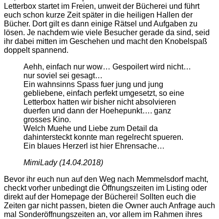
Letterbox startet im Freien, unweit der Bücherei und führt
euch schon kurze Zeit später in die heiligen Hallen der
Bücher. Dort gilt es dann einige Rätsel und Aufgaben zu
lösen. Je nachdem wie viele Besucher gerade da sind, seid
ihr dabei mitten im Geschehen und macht den Knobelspaß
doppelt spannend.
Aehh, einfach nur wow… Gespoilert wird nicht…
nur soviel sei gesagt…
Ein wahnsinns Spass fuer jung und jung
gebliebene, einfach perfekt umgesetzt, so eine
Letterbox hatten wir bisher nicht absolvieren
duerfen und dann der Hoehepunkt…. ganz
grosses Kino.
Welch Muehe und Liebe zum Detail da
dahintersteckt konnte man regelrecht spueren.
Ein blaues Herzerl ist hier Ehrensache…
MimiLady (14.04.2018)
Bevor ihr euch nun auf den Weg nach Memmelsdorf macht,
checkt vorher unbedingt die Öffnungszeiten im Listing oder
direkt auf der Homepage der Bücherei! Sollten euch die
Zeiten gar nicht passen, bieten die Owner auch Anfrage auch
mal Sonderöffnungszeiten an, vor allem im Rahmen ihres