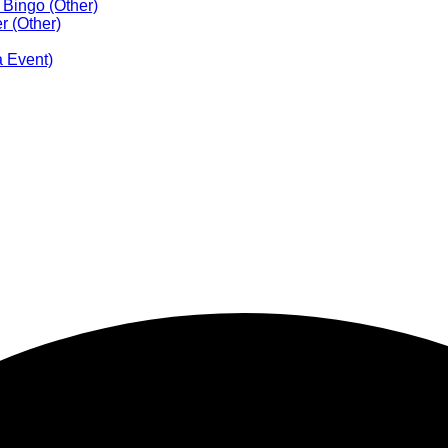
 Bingo (Other)
r (Other)
 Event)