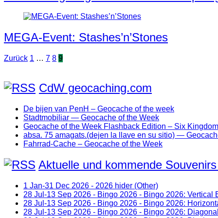
MEGA-Event: Stashes’n’Stones
Seitennummerierung
Zurück
1
…
7
8
9
der
Beiträge
CdW geocaching.com
De bijen van PenH – Geocache of the week
Stadtmobiliar — Geocache of the Week
Geocache of the Week Flashback Edition – Six Kingdo
absa. 75 amagats.(dejen la llave en su sitio) — Geocac
Fahrrad-Cache – Geocache of the Week
Aktuelle und kommende Souvenirs
1 Jan-31 Dec 2026 - 2026 hider (Other)
28 Jul-13 Sep 2026 - Bingo 2026 - Bingo 2026: Vertical 
28 Jul-13 Sep 2026 - Bingo 2026 - Bingo 2026: Horizonta
28 Jul-13 Sep 2026 - Bingo 2026 - Bingo 2026: Diagonal