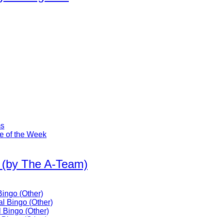
ms
he of the Week
 (by The A-Team)
Bingo (Other)
l Bingo (Other)
 Bingo (Other)