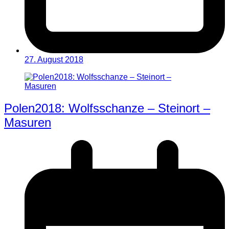
27. August 2018
Polen2018: Wolfsschanze – Steinort –
Masuren