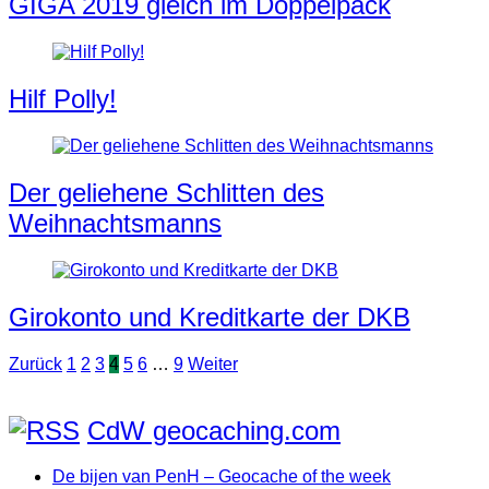
GIGA 2019 gleich im Doppelpack
Hilf Polly!
Der geliehene Schlitten des
Weihnachtsmanns
Girokonto und Kreditkarte der DKB
Seitennummerierung
Zurück
1
2
3
4
5
6
…
9
Weiter
der
Beiträge
CdW geocaching.com
De bijen van PenH – Geocache of the week